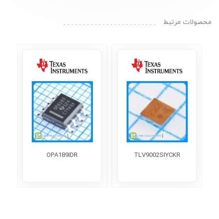
محصولات مرتبط
OPA189IDR
TLV9002SIYCKR