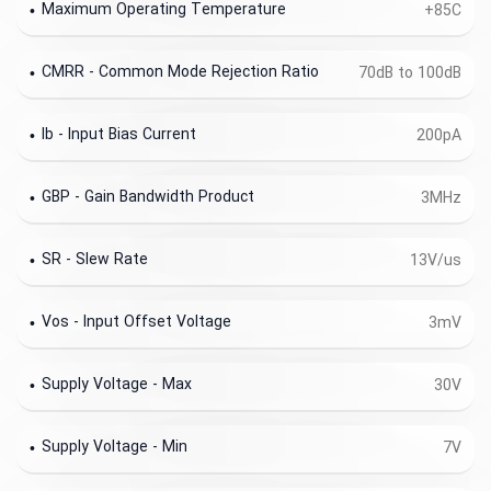
Maximum Operating Temperature
+85C
CMRR - Common Mode Rejection Ratio
70dB to 100dB
Ib - Input Bias Current
200pA
GBP - Gain Bandwidth Product
3MHz
SR - Slew Rate
13V/us
Vos - Input Offset Voltage
3mV
Supply Voltage - Max
30V
Supply Voltage - Min
7V