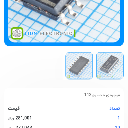
113
موجودی محصول
تعداد
قیمت
281,001
1
ریال