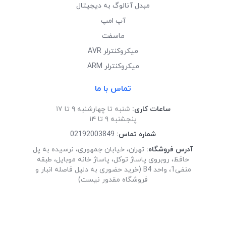
مبدل آنالوگ به دیجیتال
آپ امپ
ماسفت
میکروکنترلر AVR
میکروکنترلر ARM
تماس با ما
ساعات کاری:
شنبه تا چهارشنبه ۹ تا ۱۷
پنجشنبه ۹ تا ۱۴
شماره تماس:
02192003849
آدرس فروشگاه:
تهران، خیابان جمهوری، نرسیده به پل
حافظ، روبروی پاساژ توکل، پاساژ خانه موبایل، طبقه
منفی1، واحد B4 (خرید حضوری به دلیل فاصله انبار و
فروشگاه مقدور نیست)