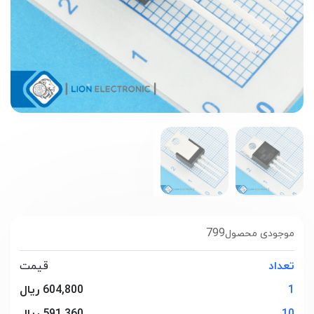
799
موجودی محصول
تعداد
قیمت
1
604,800 ریال