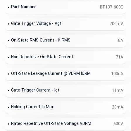
Part Number
BT137-600E
Gate Trigger Voltage - Vgt
700mV
On-State RMS Current - It RMS
8A
Non Repetitive On-State Current
71A
Off-State Leakage Current @ VDRM IDRM
100uA
Gate Trigger Current - Igt
11mA
Holding Current Ih Max
20mA
Rated Repetitive Off-State Voltage VDRM
600V