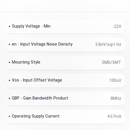
Supply Voltage - Min
-22V
en - Input Voltage Noise Density
3.8nV/sqrt Hz
Mounting Style
SMD/SMT
Vos - Input Offset Voltage
100uV
GBP - Gain Bandwidth Product
8MHz
Operating Supply Current
4.67mA