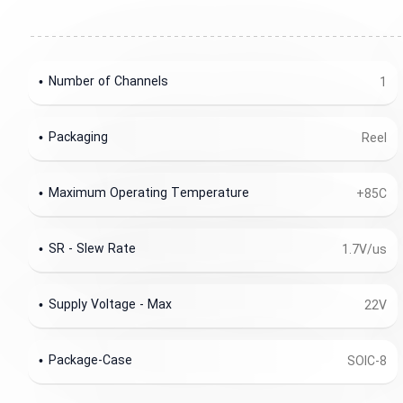
Number of Channels
1
Packaging
Reel
Maximum Operating Temperature
+85C
SR - Slew Rate
1.7V/us
Supply Voltage - Max
22V
Package-Case
SOIC-8