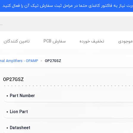
ت نیاز به فاکتور کاغذی حتما در مراحل ثبت سفارش تیک آن را فعال کنید.
موجودی
تخفیف خورده
سفارش PCB
تامین کنندگان
nal Amplifiers - OPAMP
OP27GSZ
OP27GSZ
Part Number
Lion Part
Datasheet