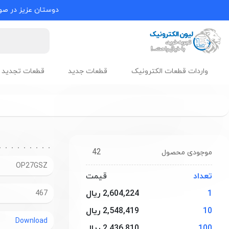
دوستان عزیز در صور
واردات قطعات الکترونیک
قطعات جدید
قطعات تجدید 
42
موجودی محصول
OP27GSZ
تعداد
قیمت
1
2,604,224 ریال
467
10
2,548,419 ریال
Download
100
2,436,810 ریال