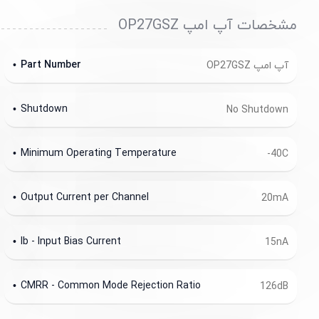
مشخصات آپ امپ OP27GSZ
Part Number
آپ امپ OP27GSZ
Shutdown
No Shutdown
Minimum Operating Temperature
-40C
Output Current per Channel
20mA
Ib - Input Bias Current
15nA
CMRR - Common Mode Rejection Ratio
126dB