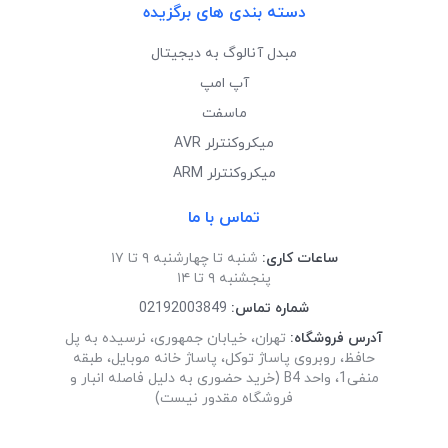
دسته بندی های برگزیده
مبدل آنالوگ به دیجیتال
آپ امپ
ماسفت
میکروکنترلر AVR
میکروکنترلر ARM
تماس با ما
ساعات کاری:
شنبه تا چهارشنبه ۹ تا ۱۷
پنجشنبه ۹ تا ۱۴
شماره تماس:
02192003849
آدرس فروشگاه:
تهران، خیابان جمهوری، نرسیده به پل
حافظ، روبروی پاساژ توکل، پاساژ خانه موبایل، طبقه
منفی1، واحد B4 (خرید حضوری به دلیل فاصله انبار و
فروشگاه مقدور نیست)