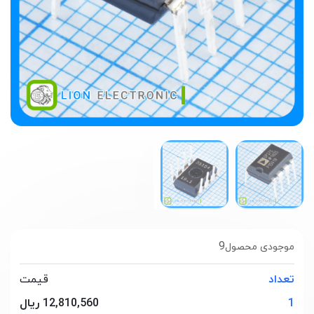
9
موجودی محصول
تعداد
قیمت
1
12,810,560 ریال