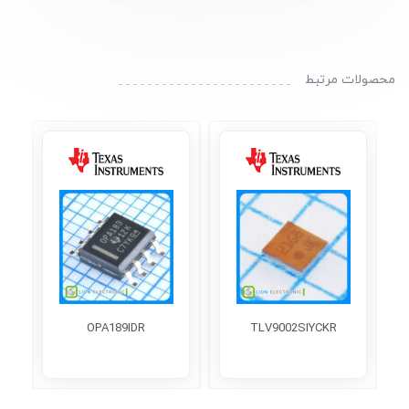
محصولات مرتبط
OPA189IDR
TLV9002SIYCKR