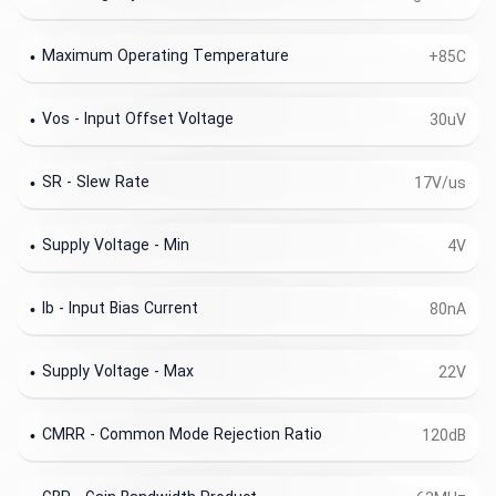
Maximum Operating Temperature
+85C
Vos - Input Offset Voltage
30uV
SR - Slew Rate
17V/us
Supply Voltage - Min
4V
Ib - Input Bias Current
80nA
Supply Voltage - Max
22V
CMRR - Common Mode Rejection Ratio
120dB