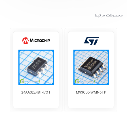
محصولات مرتبط
24AA02E48T-I/OT
M93C56-WMN6TP