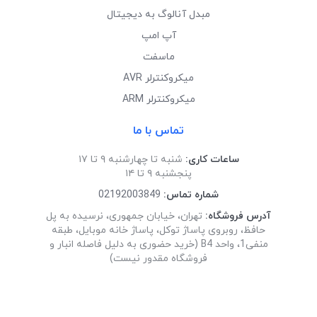
مبدل آنالوگ به دیجیتال
آپ امپ
ماسفت
میکروکنترلر AVR
میکروکنترلر ARM
تماس با ما
ساعات کاری:
شنبه تا چهارشنبه ۹ تا ۱۷
پنجشنبه ۹ تا ۱۴
شماره تماس:
02192003849
آدرس فروشگاه:
تهران، خیابان جمهوری، نرسیده به پل
حافظ، روبروی پاساژ توکل، پاساژ خانه موبایل، طبقه
منفی1، واحد B4 (خرید حضوری به دلیل فاصله انبار و
فروشگاه مقدور نیست)