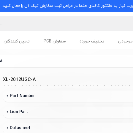
ت نیاز به فاکتور کاغذی حتما در مراحل ثبت سفارش تیک آن را فعال کنید.
موجودی
تخفیف خورده
سفارش PCB
تامین کنندگان
-A
XL-2012UGC-A
Part Number
Lion Part
Datasheet