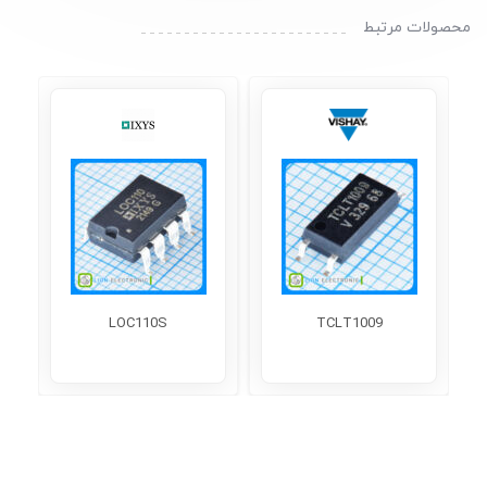
محصولات مرتبط
LOC110S
TCLT1009