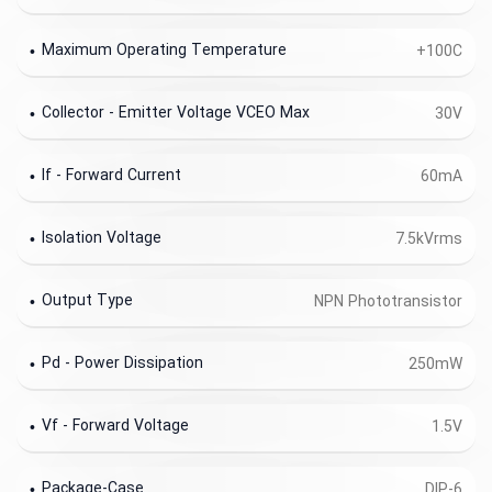
Maximum Operating Temperature
+100C
Collector - Emitter Voltage VCEO Max
30V
If - Forward Current
60mA
Isolation Voltage
7.5kVrms
Output Type
NPN Phototransistor
Pd - Power Dissipation
250mW
Vf - Forward Voltage
1.5V
Package-Case
DIP-6