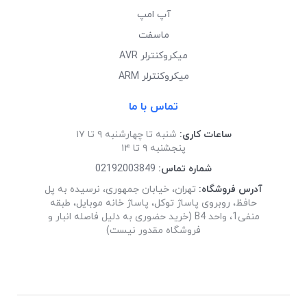
آپ امپ
ماسفت
میکروکنترلر AVR
میکروکنترلر ARM
تماس با ما
ساعات کاری:
شنبه تا چهارشنبه ۹ تا ۱۷
پنجشنبه ۹ تا ۱۴
شماره تماس:
02192003849
آدرس فروشگاه:
تهران، خیابان جمهوری، نرسیده به پل
حافظ، روبروی پاساژ توکل، پاساژ خانه موبایل، طبقه
منفی1، واحد B4 (خرید حضوری به دلیل فاصله انبار و
فروشگاه مقدور نیست)