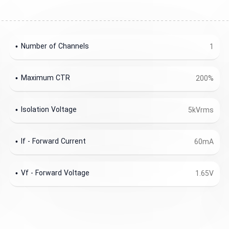
Number of Channels
1
Maximum CTR
200%
Isolation Voltage
5kVrms
If - Forward Current
60mA
Vf - Forward Voltage
1.65V