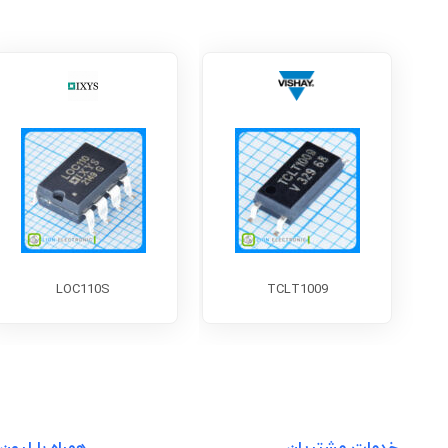
LOC110S
TCLT1009