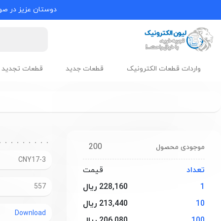
دوستان عزیز در صور
واردات قطعات الکترونیک
قطعات جدید
قطعات تجدید 
200
موجودی محصول
CNY17-3
تعداد
قیمت
1
228,160 ریال
557
10
213,440 ریال
Download
100
206,080 ریال