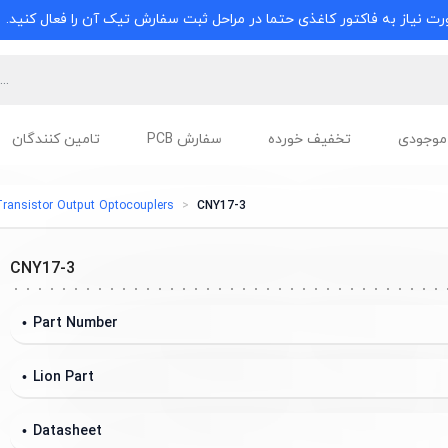
ت نیاز به فاکتور کاغذی حتما در مراحل ثبت سفارش تیک آن را فعال کنید.
موجودی
تخفیف خورده
سفارش PCB
تامین کنندگان
ransistor Output Optocouplers
CNY17-3
CNY17-3
Part Number
Lion Part
Datasheet