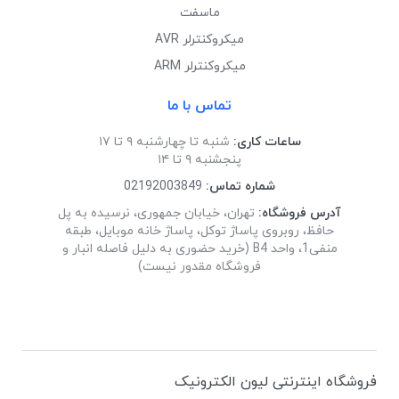
ماسفت
میکروکنترلر AVR
میکروکنترلر ARM
تماس با ما
ساعات کاری:
شنبه تا چهارشنبه ۹ تا ۱۷
پنجشنبه ۹ تا ۱۴
شماره تماس:
02192003849
آدرس فروشگاه:
تهران، خیابان جمهوری، نرسیده به پل
حافظ، روبروی پاساژ توکل، پاساژ خانه موبایل، طبقه
منفی1، واحد B4 (خرید حضوری به دلیل فاصله انبار و
فروشگاه مقدور نیست)
فروشگاه اینترنتی لیون الکترونیک