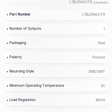
مشخصات L78L09ACUTR
Part Number
L78L09ACUTR
Number of Outputs
1
Packaging
Reel
Polarity
Positive
Mounting Style
SMD/SMT
Minimum Operating Temperature
0C
Load Regulation
80mV