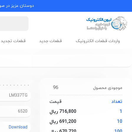
دوستان عزیز در صور
واردات قطعات الکترونیک
قطعات جدید
قطعات تجدید 
96
موجودی محصول
LM337TG
تعداد
قیمت
1
716,800 ریال
6520
10
691,200 ریال
Download
100
670,720 ریال