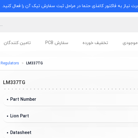
ت نیاز به فاکتور کاغذی حتما در مراحل ثبت سفارش تیک آن را فعال کنید.
موجودی
تخفیف خورده
سفارش PCB
تامین کنندگان
 Regulators
LM337TG
LM337TG
Part Number
Lion Part
Datasheet