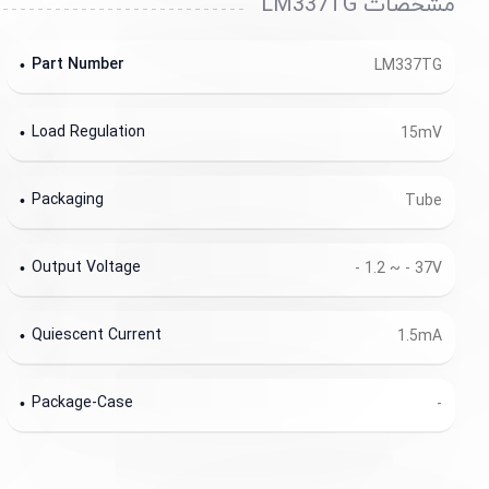
مشخصات LM337TG
Part Number
LM337TG
Load Regulation
15mV
Packaging
Tube
Output Voltage
- 1.2 ~ - 37V
Quiescent Current
1.5mA
Package-Case
-