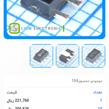
104
موجودی محصول
تعداد
قیمت
1
221,760 ریال