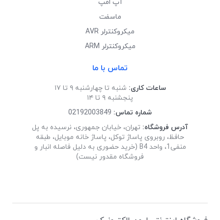
آپ امپ
ماسفت
میکروکنترلر AVR
میکروکنترلر ARM
تماس با ما
ساعات کاری:
شنبه تا چهارشنبه ۹ تا ۱۷
پنجشنبه ۹ تا ۱۴
شماره تماس:
02192003849
آدرس فروشگاه:
تهران، خیابان جمهوری، نرسیده به پل
حافظ، روبروی پاساژ توکل، پاساژ خانه موبایل، طبقه
منفی1، واحد B4 (خرید حضوری به دلیل فاصله انبار و
فروشگاه مقدور نیست)