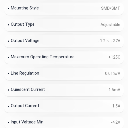
Mounting Style
SMD/SMT
Output Type
Adjustable
Output Voltage
- 1.2 ~ - 37V
Maximum Operating Temperature
+125C
Line Regulation
0.01%/V
Quiescent Current
1.5mA
Output Current
1.5A
Input Voltage Min
-4.2V