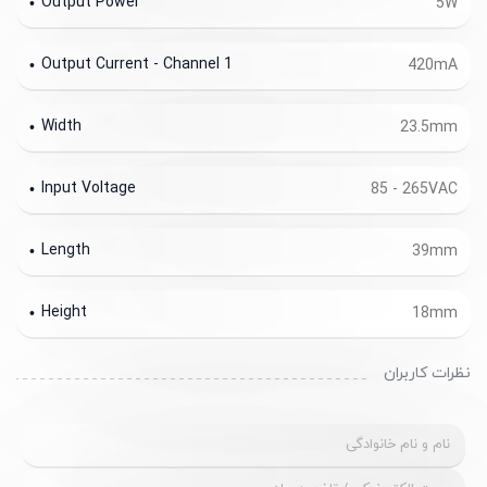
Output Power
5W
Output Current - Channel 1
420mA
Width
23.5mm
Input Voltage
85 - 265VAC
Length
39mm
Height
18mm
نظرات کاربران