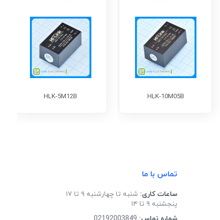
HLK-5M12B
HLK-10M05B
تماس با ما
ساعات کاری:
شنبه تا چهارشنبه ۹ تا ۱۷
پنجشنبه ۹ تا ۱۴
شماره تماس:
02192003849