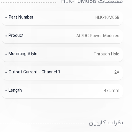
مشخصات HLK-10M05B
Part Number
HLK-10M05B
Product
AC/DC Power Modules
Mounting Style
Through Hole
Output Current - Channel 1
2A
Length
47.5mm
نظرات کاربران