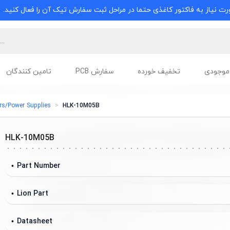
ت نیاز به فاکتور کاغذی حتما در مراحل ثبت سفارش تیک آن را فعال کنید.
موجودی
تخفیف خورده
سفارش PCB
تامین کنندگان
rs/Power Supplies
HLK-10M05B
HLK-10M05B
Part Number
Lion Part
Datasheet