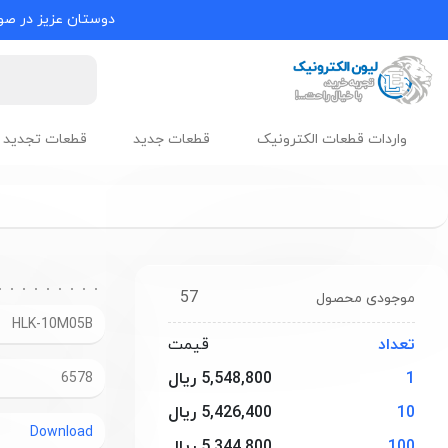
دوستان عزیز در صور
واردات قطعات الکترونیک
قطعات جدید
قطعات تجدید 
57
موجودی محصول
HLK-10M05B
تعداد
قیمت
1
5,548,800 ریال
6578
10
5,426,400 ریال
Download
100
5,344,800 ریال