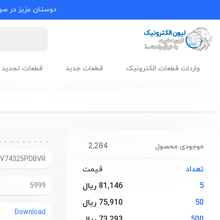
دوستان عزیز در صور
واردات قطعات الکترونیک
قطعات جدید
قطعات تجدید 
2,284
موجودی محصول
V74325PDBVR
تعداد
قیمت
5
81,146 ریال
5999
50
75,910 ریال
Download
500
73,293 ریال