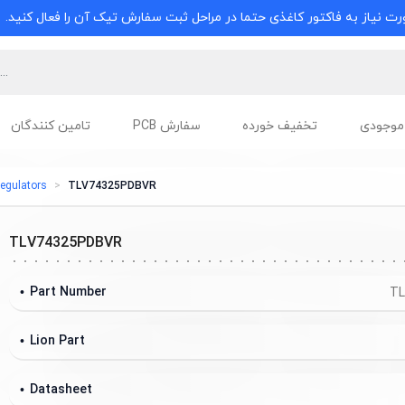
ت نیاز به فاکتور کاغذی حتما در مراحل ثبت سفارش تیک آن را فعال کنید.
موجودی
تخفیف خورده
سفارش PCB
تامین کنندگان
egulators
TLV74325PDBVR
TLV74325PDBVR
Part Number
TL
Lion Part
Datasheet