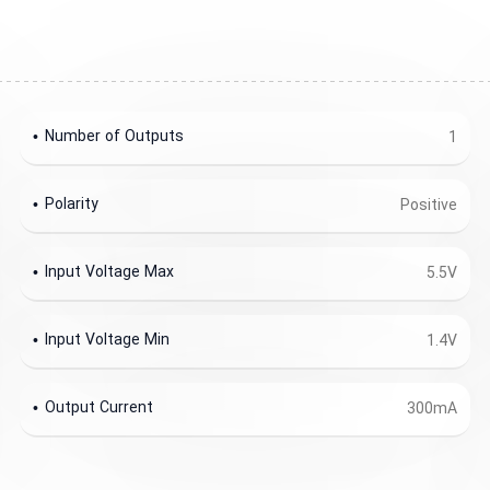
Number of Outputs
1
Polarity
Positive
Input Voltage Max
5.5V
Input Voltage Min
1.4V
Output Current
300mA