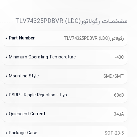
مشخصات رگولاتور(LDO) TLV74325PDBVR
Part Number
رگولاتور(LDO) TLV74325PDBVR
Minimum Operating Temperature
-40C
Mounting Style
SMD/SMT
PSRR - Ripple Rejection - Typ
68dB
Quiescent Current
34uA
Package-Case
SOT-23-5