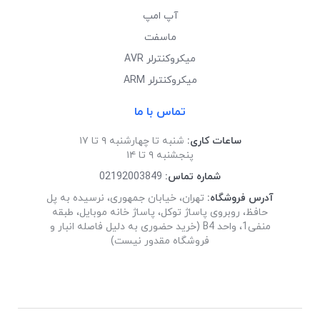
آپ امپ
ماسفت
میکروکنترلر AVR
میکروکنترلر ARM
تماس با ما
ساعات کاری:
شنبه تا چهارشنبه ۹ تا ۱۷
پنجشنبه ۹ تا ۱۴
شماره تماس:
02192003849
آدرس فروشگاه:
تهران، خیابان جمهوری، نرسیده به پل
حافظ، روبروی پاساژ توکل، پاساژ خانه موبایل، طبقه
منفی1، واحد B4 (خرید حضوری به دلیل فاصله انبار و
فروشگاه مقدور نیست)