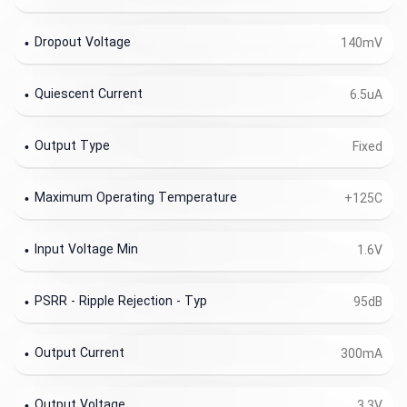
Dropout Voltage
140mV
Quiescent Current
6.5uA
Output Type
Fixed
Maximum Operating Temperature
+125C
Input Voltage Min
1.6V
PSRR - Ripple Rejection - Typ
95dB
Output Current
300mA
Output Voltage
3.3V