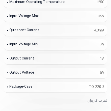
Maximum Operating Temperature
+125C
Input Voltage Max
35V
Quiescent Current
4.3mA
Input Voltage Min
7V
Output Current
1A
Output Voltage
5V
Package-Case
TO-220-3
نظرات کاربران