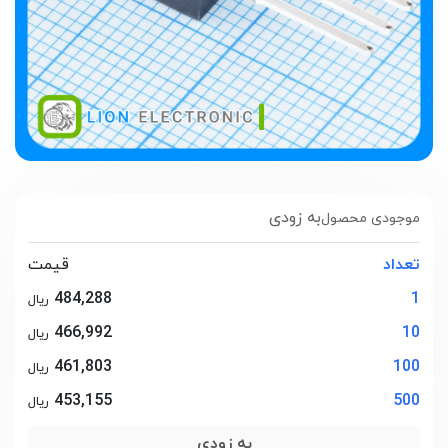
به زودی
موجودی محصول
تعداد
قیمت
484,288
1
ریال
466,992
10
ریال
461,803
100
ریال
453,155
500
ریال