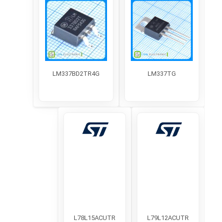
LM337BD2TR4G
LM337TG
L78L15ACUTR
L79L12ACUTR