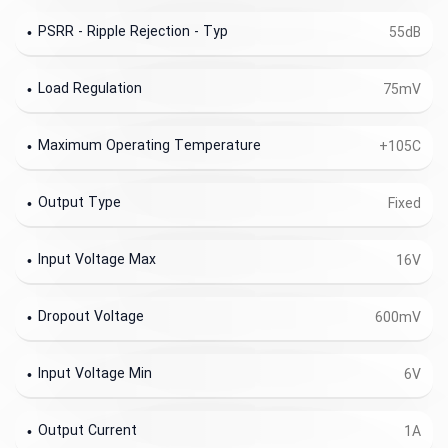
PSRR - Ripple Rejection - Typ
55dB
Load Regulation
75mV
Maximum Operating Temperature
+105C
Output Type
Fixed
Input Voltage Max
16V
Dropout Voltage
600mV
Input Voltage Min
6V
Output Current
1A