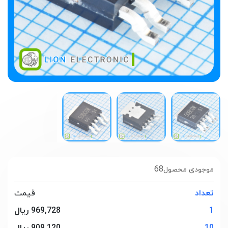
68
موجودی محصول
تعداد
قیمت
1
969,728 ریال