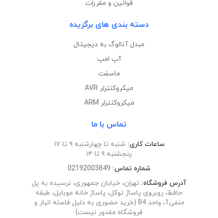
قوانین و مقررات
دسته بندی های برگزیده
مبدل آنالوگ به دیجیتال
آپ امپ
ماسفت
میکروکنترلر AVR
میکروکنترلر ARM
تماس با ما
ساعات کاری:
شنبه تا چهارشنبه ۹ تا ۱۷
پنجشنبه ۹ تا ۱۴
شماره تماس:
02192003849
آدرس فروشگاه:
تهران، خیابان جمهوری، نرسیده به پل
حافظ، روبروی پاساژ توکل، پاساژ خانه موبایل، طبقه
منفی1، واحد B4 (خرید حضوری به دلیل فاصله انبار و
فروشگاه مقدور نیست)