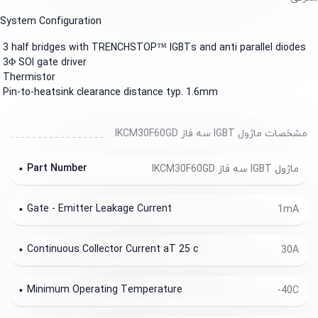
System Configuration
3 half bridges with TRENCHSTOP
™
IGBTs and
anti parallel diodes
3
Φ
SOI gate driver
Thermistor
Pin-to-heatsink clearance distance typ. 1.6mm
مشخصات ماژول IGBT سه فاز IKCM30F60GD
Part Number
ماژول IGBT سه فاز IKCM30F60GD
Gate - Emitter Leakage Current
1mA
Continuous Collector Current aT 25 c
30A
Minimum Operating Temperature
-40C