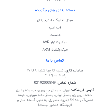
دسته بندی های برگزیده
مبدل آنالوگ به دیجیتال
آپ امپ
ماسفت
میکروکنترلر AVR
میکروکنترلر ARM
تماس با ما
ساعات کاری:
شنبه تا چهارشنبه ۹ تا ۱۷
پنجشنبه ۹ تا ۱۴
شماره تماس:
02192003849
آدرس فروشگاه:
تهران، خیابان جمهوری، نرسیده به پل
حافظ، روبروی پاساژ توکل، پاساژ خانه موبایل، طبقه
منفی1، واحد B4 (خرید حضوری به دلیل فاصله انبار و
فروشگاه مقدور نیست)