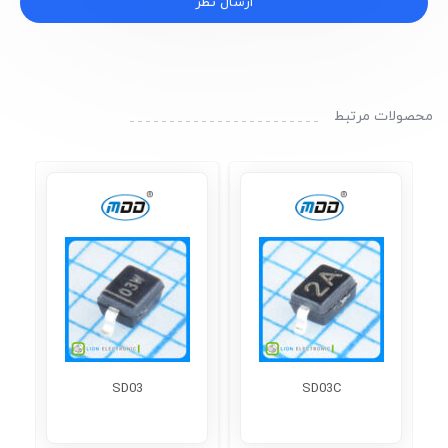
ارسال نظر
محصولات مرتبط
SD03
SD03C