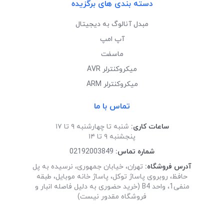
دسته بندی های برگزیده
مبدل آنالوگ به دیجیتال
آپ امپ
ماسفت
میکروکنترلر AVR
میکروکنترلر ARM
تماس با ما
ساعات کاری:
شنبه تا چهارشنبه ۹ تا ۱۷
پنجشنبه ۹ تا ۱۴
شماره تماس:
02192003849
آدرس فروشگاه:
تهران، خیابان جمهوری، نرسیده به پل
حافظ، روبروی پاساژ توکل، پاساژ خانه موبایل، طبقه
منفی1، واحد B4 (خرید حضوری به دلیل فاصله انبار و
فروشگاه مقدور نیست)