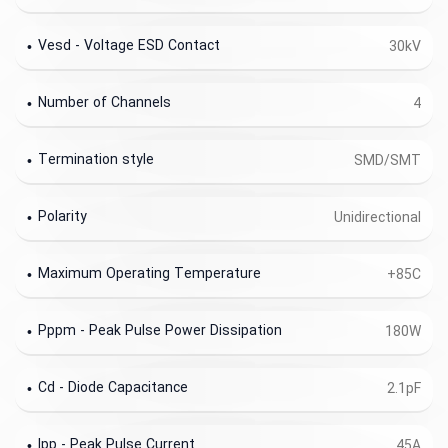
Vesd - Voltage ESD Contact
30kV
Number of Channels
4
Termination style
SMD/SMT
Polarity
Unidirectional
Maximum Operating Temperature
+85C
Pppm - Peak Pulse Power Dissipation
180W
Cd - Diode Capacitance
2.1pF
Ipp - Peak Pulse Current
45A