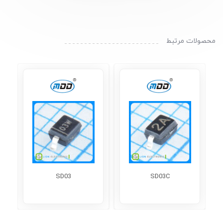
محصولات مرتبط
SD03
SD03C