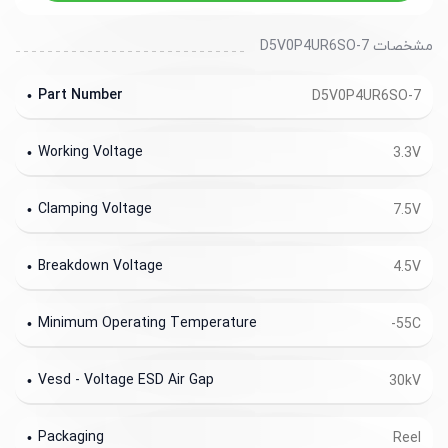
مشخصات D5V0P4UR6SO-7
Part Number
D5V0P4UR6SO-7
Working Voltage
3.3V
Clamping Voltage
7.5V
Breakdown Voltage
4.5V
Minimum Operating Temperature
-55C
Vesd - Voltage ESD Air Gap
30kV
Packaging
Reel