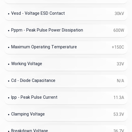
Vesd - Voltage ESD Contact
30kV
Pppm - Peak Pulse Power Dissipation
600W
Maximum Operating Temperature
+150C
Working Voltage
33V
Cd - Diode Capacitance
N/A
Ipp - Peak Pulse Current
11.3A
Clamping Voltage
53.3V
Breakdown Voltage
36.7V