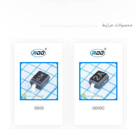
محصولات مرتبط
SD03
SD03C