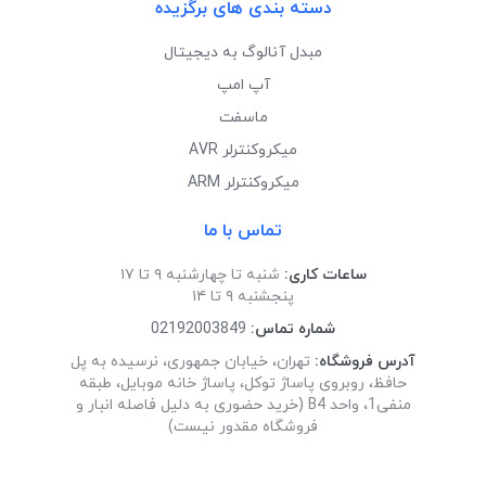
دسته بندی های برگزیده
مبدل آنالوگ به دیجیتال
آپ امپ
ماسفت
میکروکنترلر AVR
میکروکنترلر ARM
تماس با ما
ساعات کاری:
شنبه تا چهارشنبه ۹ تا ۱۷
پنجشنبه ۹ تا ۱۴
شماره تماس:
02192003849
آدرس فروشگاه:
تهران، خیابان جمهوری، نرسیده به پل
حافظ، روبروی پاساژ توکل، پاساژ خانه موبایل، طبقه
منفی1، واحد B4 (خرید حضوری به دلیل فاصله انبار و
فروشگاه مقدور نیست)