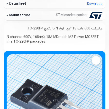
Datasheet
Download
STMicroelectronics
Manufacture
ماسفت 600 ولت 18 آمپر نوع N با پکیج TO-220FP
N
‑
channel 600V, 168mΩ, 18A MDmesh M2 Power MOSFET
in a TO-220FP packages