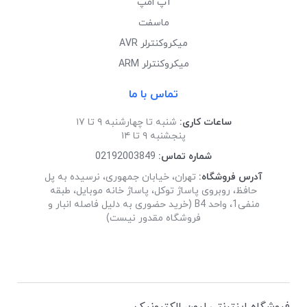
آپ امپ
ماسفت
میکروکنترلر AVR
میکروکنترلر ARM
تماس با ما
ساعات کاری:
شنبه تا چهارشنبه ۹ تا ۱۷
پنجشنبه ۹ تا ۱۴
شماره تماس:
02192003849
آدرس فروشگاه:
تهران، خیابان جمهوری، نرسیده به پل
حافظ، روبروی پاساژ توکل، پاساژ خانه موبایل، طبقه
منفی1، واحد B4 (خرید حضوری به دلیل فاصله انبار و
فروشگاه مقدور نیست)